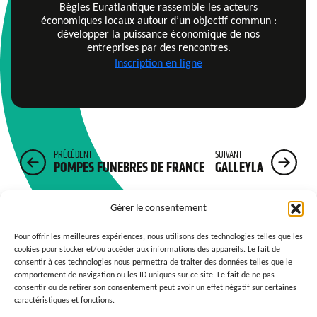
Bègles Euratlantique rassemble les acteurs
économiques locaux autour d’un objectif commun :
développer la puissance économique de nos
entreprises par des rencontres.
Inscription en ligne
PRÉCÉDENT
SUIVANT
POMPES FUNEBRES DE FRANCE
GALLEYLA
Gérer le consentement
Pour offrir les meilleures expériences, nous utilisons des technologies telles que les
cookies pour stocker et/ou accéder aux informations des appareils. Le fait de
consentir à ces technologies nous permettra de traiter des données telles que le
comportement de navigation ou les ID uniques sur ce site. Le fait de ne pas
consentir ou de retirer son consentement peut avoir un effet négatif sur certaines
caractéristiques et fonctions.